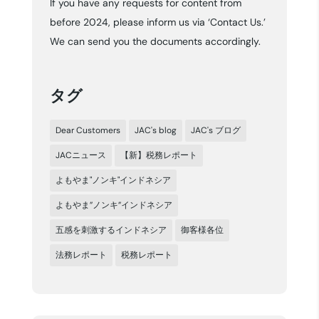
If you have any requests for content from
イ
before 2024, please inform us via ‘Contact Us.’
ブ
We can send you the documents accordingly.
タグ
Dear Customers
JAC's blog
JAC's ブログ
JACニュース
【新】税務レポート
よもやま"ノンキ"インドネシア
よもやま”ノンキ”インドネシア
五感を刺激するインドネシア
御客様各位
法務レポート
税務レポート