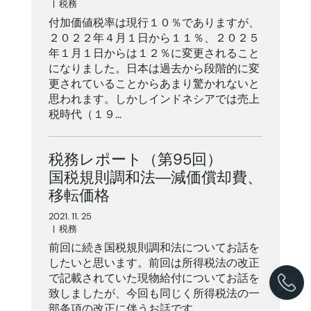
|
税務
付加価値税率は現行１０％でありますが、
２０２２年４月１日から１１％、２０２５
年１月１日からは１２％に変更されること
になりました。日本は過去から段階的に変
更されていることからあまり驚かれないと
思われます。しかしインドネシアでは売上
税時代（１９...
税務レポート（第95回）
国税規則調和法―減価償却費、
移転価格
2021. 11. 25
|
税務
前回に続き国税規則調和法についてお話を
したいと思います。前回は所得税法の改正
で記載されていた現物給付についてお話を
致しましたが、今回も同じく所得税法の一
部条項の改正に伴うお話です。 ...