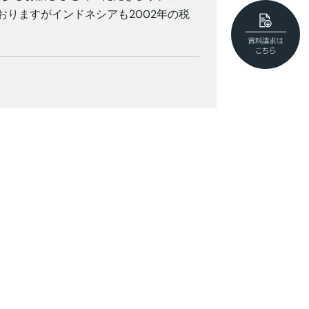
りますがインドネシアも2002年の税
をさせていただきます。この個人所得
税務署ともよく調査では見解の相違によ
い」を一新、「税務レポート」に名称を