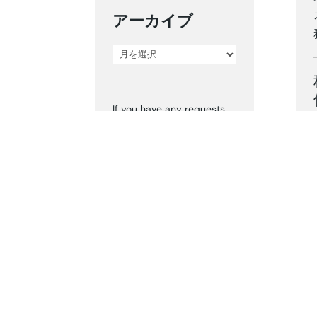
アーカイブ
ア
ー
カ
If you have any requests
イ
for content from before
ブ
2024, please inform us via
‘Contact Us.’ We can send
you the documents
accordingly.
タグ
Dear Customers