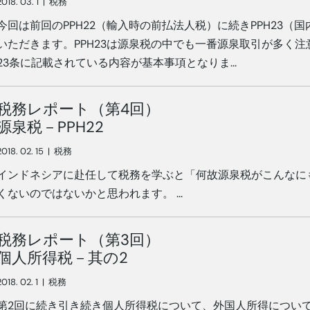
2018. 03. 1
|
税務
今回は前回のPPH22（輸入時の前払法人税）に続きPPH23
いただきます。PPH23は源泉税の中でも一番源泉取引が多く
23条に記載されている内容が基本事項となりま...
税務レポート（第4回）
源泉税－PPH22
2018. 02. 15
|
税務
インドネシアに赴任して税務を学ぶと「何故源泉税がこんなに
くないのではないかと思われます。 ...
税務レポート（第3回）
個人所得税－其の2
2018. 02. 1
|
税務
第2回に続き引き続き個人所得税について、外国人所得につい