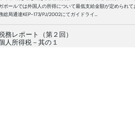
ガポールでは外国人の所得について最低支給金額が定められてお
務総局通達KEP-173/PJ/2002にてガイドライ...
税務レポート（第２回）
個人所得税－其の１
2018. 01. 18
|
税務
今回の第2回から数回に分けて「個人所得税」についてお話し
税、単純ではありますが「所得」について考えると奥が深く、
る否認が発生致します。 ...
税務レポート（第1回）
インドネシアの税務形態
2018. 01. 4
|
税務
2004年から掲載させていただきました「税務なんかこわくな