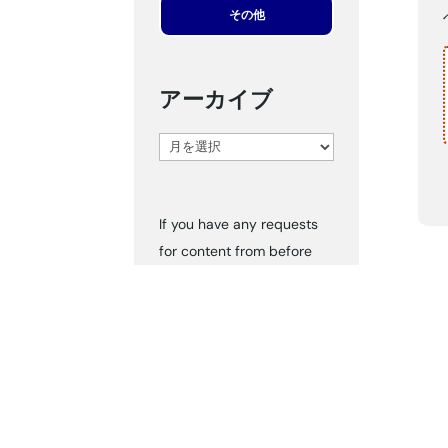
その他
アーカイブ
ア
ー
カ
If you have any requests
イ
for content from before
ブ
2024, please inform us via
‘Contact Us.’ We can send
you the documents
accordingly.
タグ