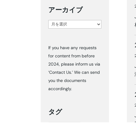
アーカイブ
ア
ー
カ
If you have any requests
イ
for content from before
ブ
2024, please inform us via
‘Contact Us.’ We can send
you the documents
accordingly.
タグ
Dear Customers