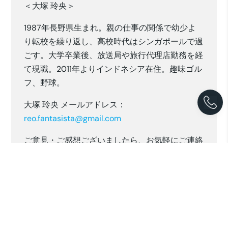
＜大塚 玲央＞
1987年長野県生まれ。親の仕事の関係で幼少よ
り転校を繰り返し、高校時代はシンガポールで過
ごす。大学卒業後、放送局や旅行代理店勤務を経
て現職。2011年よりインドネシア在住。趣味ゴル
フ、野球。
大塚 玲央 メールアドレス：
reo.fantasista@gmail.com
ご意見・ご感想ございましたら、お気軽にご連絡
ください。
※本レポートは筆者の個人的見解であり、PT.
Japan Asia Consultantsの公式見解を示すもので
はありません。