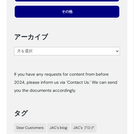
その他
アーカイブ
ア
ー
カ
If you have any requests for content from before
イ
2024, please inform us via ‘Contact Us.’ We can send
ブ
you the documents accordingly.
タグ
Dear Customers
JAC's blog
JAC's ブログ