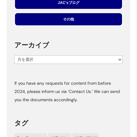
JAC'sブログ
その他
アーカイブ
ア
ー
カ
If you have any requests for content from before
イ
2024, please inform us via ‘Contact Us.’ We can send
ブ
you the documents accordingly.
タグ