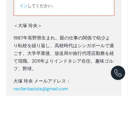
イン
してください。
＜大塚 玲央＞
1987年長野県生まれ。親の仕事の関係で幼少よ
り転校を繰り返し、高校時代はシンガポールで過
ごす。大学卒業後、放送局や旅行代理店勤務を経
て現職。2011年よりインドネシア在住。趣味ゴル
フ、野球。
大塚 玲央 メールアドレス：
reo.fantasista@gmail.com
ご意見・ご感想ございましたら、お気軽にご連絡
ください。
※本レポートは筆者の個人的見解であり、PT.