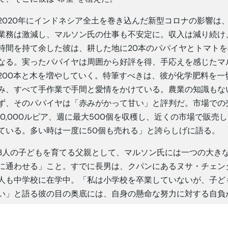
2020年にインドネシア全土を巻き込んだ新型コロナの影響は
業務は激減し、マルソン氏の仕事も不安定に。収入は減り続け
時間を持て余した彼は、耕した地に20本のパパイヤとトマト
なる。実ったパパイヤは周囲から好評を得、手応えを感じたマル
200本と木を増やしていく。特筆すべきは、彼が化学肥料を
み、すべて手作業で手間と愛情をかけている。農業の知識もな
ず、そのパパイヤは「赤みがかって甘い」と評判だ。市場での売れ
10,000ルピア、週に最大500個を収穫し、近くの市場で販
ている。多い時は一度に50個も売れる」と誇らしげに語る。
3人の子どもを育てる父親として、マルソン氏には一つの大き
に通わせる」こと。すでに長男は、クパンにあるヌサ・チェン
人も中学校に在学中。「私は小学校を卒業していないが、子ど
い」と語る彼の目の奥底には、自身の懸命な努力に対する自負
マルソン氏が今も働く港湾の責任者ポール・ニニン・パウ氏は