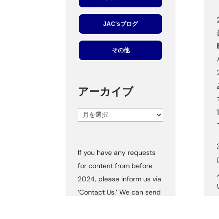
JAC'sブログ
その他
アーカイブ
ア
ー
カ
If you have any requests
イ
for content from before
ブ
2024, please inform us via
‘Contact Us.’ We can send
you the documents
accordingly.