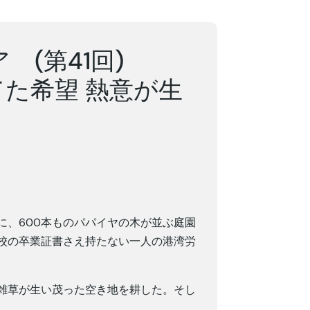
(第41回)
た希望 熱意が生
」
に、600本ものパパイヤの木が並ぶ庭園
校の卒業証書さえ持たない一人の港湾労
雑草が生い茂った空き地を耕した。そし