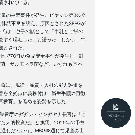
摘されている。
児童の中毒事件が発生。ピヤマン第3公立
体調不良を訴え、原因とされたSPPGが
ォ氏は、息子の話として「牛乳とご飯の
後すぐ嘔吐した」と語った。しかし、牛
難とされた。
に全国で70件の食品安全事件が発生し、計
ウ球菌、サルモネラ菌など、いずれも基本
対象に、規律・品質・人材の能力評価を
善を全拠点に義務付け、衛生手順の再徹
再教育」を進める姿勢を示した。
家栄養庁のダダン・ヒンダヤナ長官は「こ
た人的投資だ」と強調。2025年の予算
む見通しだという。MBGを通じて児童の出