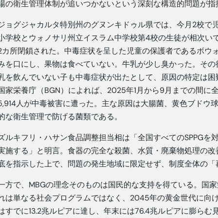
場の衛生管理体制が追いつかないという深刻な構造的問題が指
ジョグジャカルタ特別州のグヌンキドゥル県では、今月2校で
小学校とウォノサリ州立イスラム中学校第4校の生徒が相次いで
2カ所閉鎖された。中毒症状を呈した児童の保護者であるボウ
みを口にし、果物は食べていない。牛乳が少し臭かった。その
乳を飲んでいない子も中毒症状が出たとして、原因の特定は困
国家栄養庁（BGN）によれば、2025年1月から9月までの間
5,914人が中毒被害に遭った。主な原因は大腸菌、黄色ブド
的な衛生管理で防げる菌類である。
ズルキフリ・ハサン食品調整担当相は「全国すべてのSPPGを
実施する」と明言。食器の完全な殺菌、水質・廃棄物処理の改
底を指示した上で、問題の発生地域に限定せず、制度全体の「
一方で、MBGの理念そのものは国民的な支持を得ている。国
れは単なる社会プログラムではなく、2045年の黄金世代に向け
はすでに13.2兆ルピアに達し、年末には76.4兆ルピアに膨ら