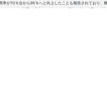
席率が70％台から95％へと向上したことも報告されており、
だ。しかし、制度の成功をアピールして拡大を進める裏で、地
政府は2026年までに8,290万人への食事提供を目標に掲げる
見合っていない。食材調達や冷蔵設備、廃棄物処理などのイン
急速な拡大が安全性の確保を難しくしている。現場の「実績優
の品質管理を盲点にしたと言えるだろう。
さらに、食中毒の多発は単なる衛生問題にとどまらない。制度
の間では「子どもたちの安全を最優先に」という声が高まり、
化を求める動きも出ている。
政府側は、MBGは止めずに改善しながら進めるとの立場を維
ない限り、巨額の国家投資が国民不安へと転化しかねない。
MBGは未来への希望と同時に、制度の成熟度を試す鏡でもあ
食材の供給源やルートなど多くの問題点が指摘されているが、
要で取り組むべき課題であり、またそうでなければいけないは
ての正当性は、最終的に安全で安心な子供を育てる一皿の中で