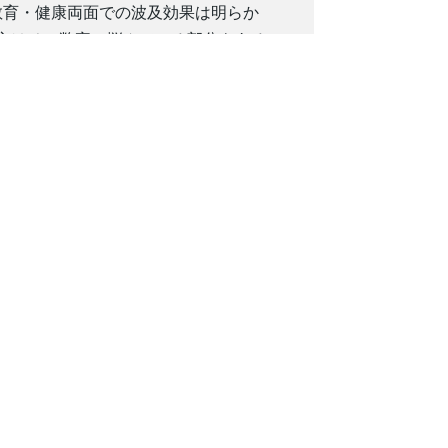
教育・健康両面での波及効果は明らか
方はその弊害に悩んでいる部分もある。
が、地方SPPGの人員や設備はその規模に
フラ整備も地域間で大きな格差があり、
先」の風潮が、本来最も重要であるはず
への信頼を損ねるリスクがある。保護者
プログラムの一時停止や抜本的な監視強
持しているが、再発防止の仕組みが機能し
る。制度開始以来、栄養の少なさや偏り、
食の安全は単なる一項目ではなく、最重
ずだ。76兆ルピアという巨額の使途とし
しか証明されない。政府が今、求められ