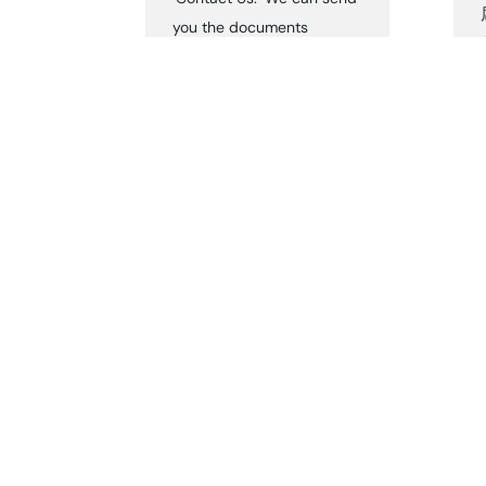
you the documents
accordingly.
タグ
Dear Customers
JAC's blog
JAC's ブログ
JACニュース
【新】税務レポート
よもやま"ノンキ"インドネシ
ア
よもやま”ノンキ”インドネシ
ア
五感を刺激するインドネシア