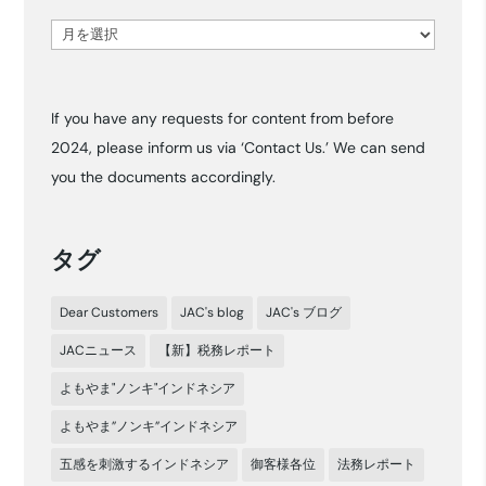
ア
ー
カ
If you have any requests for content from before
イ
2024, please inform us via ‘Contact Us.’ We can send
ブ
you the documents accordingly.
タグ
Dear Customers
JAC's blog
JAC's ブログ
JACニュース
【新】税務レポート
よもやま"ノンキ"インドネシア
よもやま”ノンキ”インドネシア
五感を刺激するインドネシア
御客様各位
法務レポート