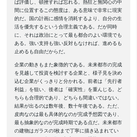
ば評価し、頓挫すれば忘れる。熱狂と無関心の中
間に位置するこの態度は、ある意味で非常に現実
的だ。国の計画に感情を消耗するより、自分の生
活を優先するという合理主義である。だが同時
に、それは政治にとって最も都合のよい環境でも
ある。強い支持も強い反対もなければ、進めるも
止めるも自由だからだ。
企業の動きもまた象徴的である。未来都市の完成
を見越して投資を検討する企業と、様子見を決め
込む企業がくっきりと分かれる。前者は「先行者
利益」を狙い、後者は「確実性」を重んじる。ど
ちらも合理的であり、どちらも間違いではない。
結果が出るのは数年後、数十年後である。ただ、
皮肉なのは最も具体的なのが完成予想図であり、
最も抽象的なのが完成時期である点だ。未来都市
の建物はガラスの1枚まで丁寧に描き込まれてい