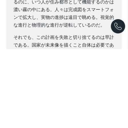
るのに、いつ人が住み都市として機能するのかは
濃い霧の中にある。人々は完成図をスマートフォ
ンで拡大し、実物の進捗は遠目で眺める。視覚的
な進行と物理的な進行が逆転しているのだ。
それでも、この計画を失敗と切り捨てるのは早計
である。国家が未来像を描くこと自体は必要であ
り、都市は計画なくして生まれない。問題は、計
画が希望を生むのか、希望が計画を正当化してい
るのかという順序である。インドネシアの首都移
転は、その境界線の上に立っている。国民は夢を
見せられているのか、夢を共有しているのか、そ
の判断をまだ保留している状態だ。結局のとこ
ろ、ヌサンタラは都市であると同時に鏡でもあ
る。政府の理想、企業の計算、国民の期待と不安
が映し出される巨大な鏡だ。そこに映るのは未来
の街並みだけではない。国という存在が、どれだ