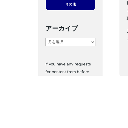
その他
アーカイブ
ア
ー
カ
If you have any requests
イ
for content from before
ブ
2024, please inform us via
‘Contact Us.’ We can send
you the documents
accordingly.
タグ