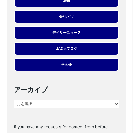
法務
会計/ビザ
デイリーニュース
JAC'sブログ
その他
アーカイブ
ア
ー
カ
If you have any requests for content from before
イ