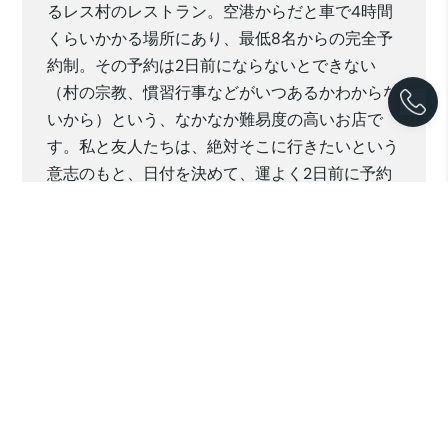
るレス村のレストラン。空港からだと車で4時間
くらいかかる場所にあり、最低8名からの完全予
約制。その予約は2日前にならないとできない
（村の宗教、慣習行事などがいつあるかわからな
いから）という、なかなか難易度の高いお店で
す。私と友人たちは、絶対そこに行きたいという
意志のもと、日付を決めて、運よく2日前に予約
がとれた時点ですぐにバリ行きのフライトをとり
ました。
＊
バラクーダ、まぐろ、たこ、豚肉、地鶏、バナナ
の茎、椰子からとれた油、酢、砂糖、海の塩な
ど、すべて地元の食材で調理したバリ料理の
数々。壁には35％から45％のアラック（蒸留
酒）が仕込んである大きな古い壺がずらりと並ん