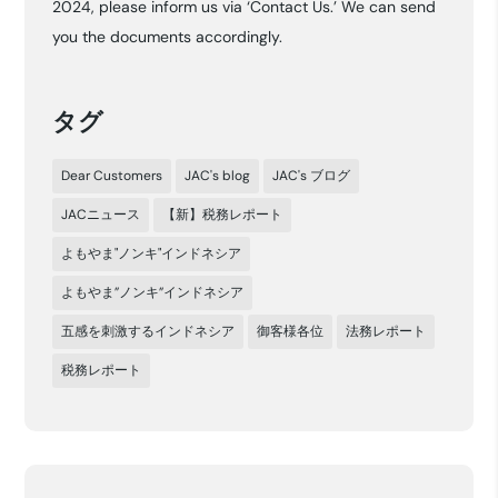
2024, please inform us via ‘Contact Us.’ We can send
ブ
you the documents accordingly.
タグ
Dear Customers
JAC's blog
JAC's ブログ
JACニュース
【新】税務レポート
よもやま"ノンキ"インドネシア
よもやま”ノンキ”インドネシア
五感を刺激するインドネシア
御客様各位
法務レポート
税務レポート