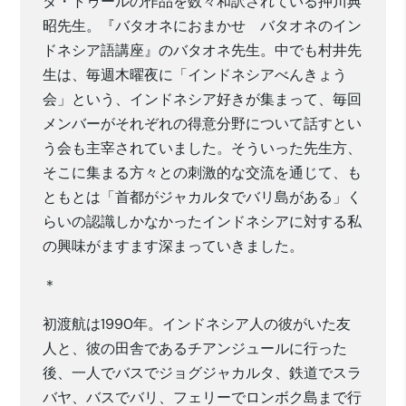
タ・トゥールの作品を数々和訳されている押川典
昭先生。『バタオネにおまかせ バタオネのイン
ドネシア語講座』のバタオネ先生。中でも村井先
生は、毎週木曜夜に「インドネシアべんきょう
会」という、インドネシア好きが集まって、毎回
メンバーがそれぞれの得意分野について話すとい
う会も主宰されていました。そういった先生方、
そこに集まる方々との刺激的な交流を通じて、も
ともとは「首都がジャカルタでバリ島がある」く
らいの認識しかなかったインドネシアに対する私
の興味がますます深まっていきました。
＊
初渡航は1990年。インドネシア人の彼がいた友
人と、彼の田舎であるチアンジュールに行った
後、一人でバスでジョグジャカルタ、鉄道でスラ
バヤ、バスでバリ、フェリーでロンボク島まで行