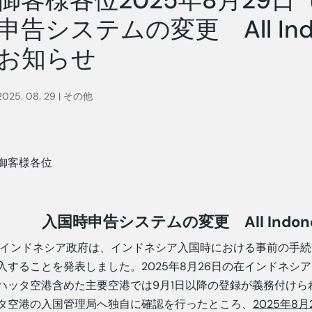
申告システムの変更 All Ind
お知らせ
2025. 08. 29
|
その他
御客様各位
入国時申告システムの変更
All Indon
インドネシア政府は、インドネシア入国時における事前の手続きとして
入することを発表しました。2025年8月26日の在インドネ
ハッタ空港含めた主要空港では9月1日以降の登録が義務付け
タ空港の入国管理局へ独自に確認を行ったところ、
2025
年
8
月