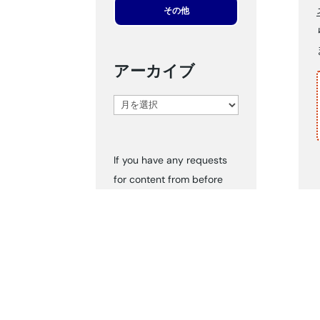
その他
アーカイブ
ア
ー
カ
If you have any requests
イ
for content from before
ブ
2024, please inform us via
‘Contact Us.’ We can send
you the documents
accordingly.
タグ