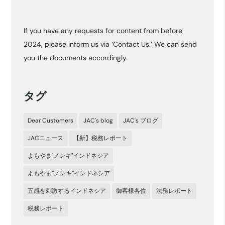
ー
カ
If you have any requests for content from before
イ
2024, please inform us via ‘Contact Us.’ We can send
ブ
you the documents accordingly.
タグ
Dear Customers
JAC's blog
JAC's ブログ
JACニュース
【新】税務レポート
よもやま"ノンキ"インドネシア
よもやま”ノンキ”インドネシア
五感を刺激するインドネシア
御客様各位
法務レポート
税務レポート