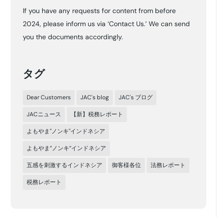
If you have any requests for content from before
イ
2024, please inform us via ‘Contact Us.’ We can send
ブ
you the documents accordingly.
タグ
Dear Customers
JAC's blog
JAC's ブログ
JACニュース
【新】税務レポート
よもやま"ノンキ"インドネシア
よもやま”ノンキ”インドネシア
五感を刺激するインドネシア
御客様各位
法務レポート
税務レポート