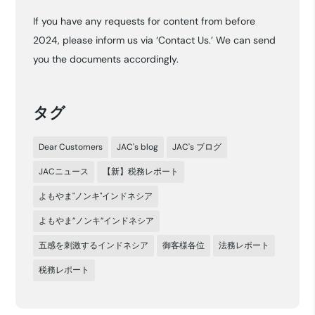
カ
If you have any requests for content from before
イ
2024, please inform us via ‘Contact Us.’ We can send
ブ
you the documents accordingly.
タグ
Dear Customers
JAC's blog
JAC's ブログ
JACニュース
【新】税務レポート
よもやま"ノンキ"インドネシア
よもやま”ノンキ”インドネシア
五感を刺激するインドネシア
御客様各位
法務レポート
税務レポート