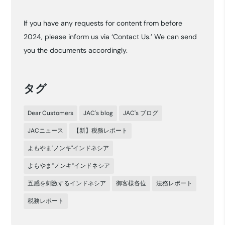
カ
If you have any requests for content from before
イ
2024, please inform us via ‘Contact Us.’ We can send
ブ
you the documents accordingly.
タグ
Dear Customers
JAC's blog
JAC's ブログ
JACニュース
【新】税務レポート
よもやま"ノンキ"インドネシア
よもやま”ノンキ”インドネシア
五感を刺激するインドネシア
御客様各位
法務レポート
税務レポート