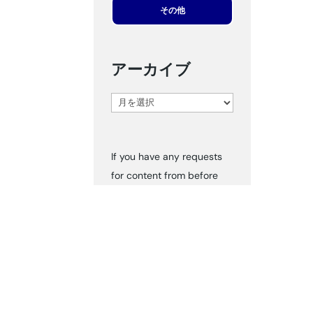
その他
アーカイブ
ア
ー
カ
If you have any requests
イ
for content from before
ブ
2024, please inform us via
‘Contact Us.’ We can send
you the documents
accordingly.
タグ