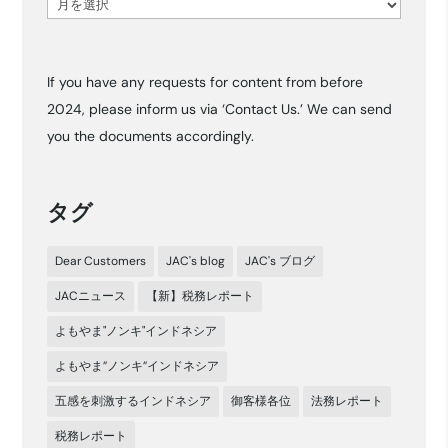
ア
ー
カ
If you have any requests for content from before
イ
2024, please inform us via ‘Contact Us.’ We can send
ブ
you the documents accordingly.
タグ
Dear Customers
JAC's blog
JAC's ブログ
JACニュース
【新】税務レポート
よもやま"ノンキ"インドネシア
よもやま”ノンキ”インドネシア
五感を刺激するインドネシア
御客様各位
法務レポート
税務レポート