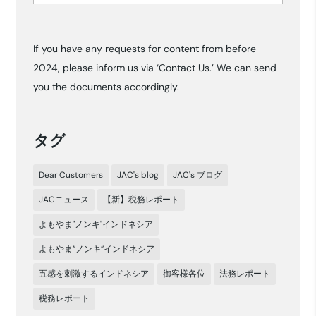
ー
カ
If you have any requests for content from before
イ
2024, please inform us via ‘Contact Us.’ We can send
ブ
you the documents accordingly.
タグ
Dear Customers
JAC's blog
JAC's ブログ
JACニュース
【新】税務レポート
よもやま"ノンキ"インドネシア
よもやま”ノンキ”インドネシア
五感を刺激するインドネシア
御客様各位
法務レポート
税務レポート