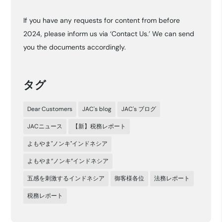
カ
If you have any requests for content from before
イ
2024, please inform us via ‘Contact Us.’ We can send
ブ
you the documents accordingly.
タグ
Dear Customers
JAC's blog
JAC's ブログ
JACニュース
【新】税務レポート
よもやま"ノンキ"インドネシア
よもやま”ノンキ”インドネシア
五感を刺激するインドネシア
御客様各位
法務レポート
税務レポート