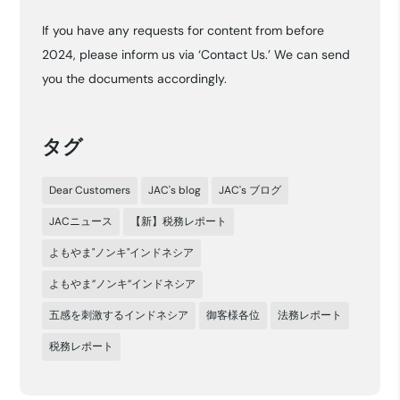
カ
If you have any requests for content from before
イ
2024, please inform us via ‘Contact Us.’ We can send
ブ
you the documents accordingly.
タグ
Dear Customers
JAC's blog
JAC's ブログ
JACニュース
【新】税務レポート
よもやま"ノンキ"インドネシア
よもやま”ノンキ”インドネシア
五感を刺激するインドネシア
御客様各位
法務レポート
税務レポート