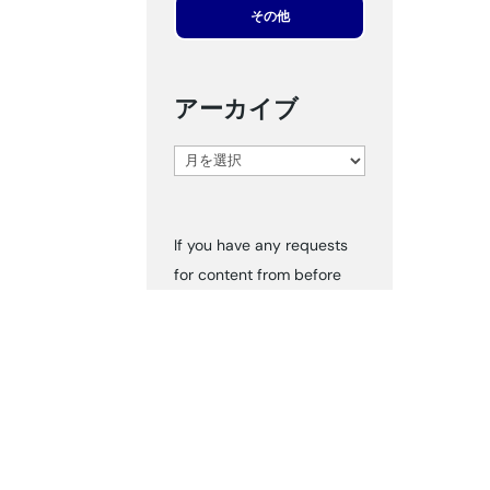
その他
アーカイブ
ア
ー
カ
If you have any requests
イ
for content from before
ブ
2024, please inform us via
‘Contact Us.’ We can send
you the documents
accordingly.
タグ