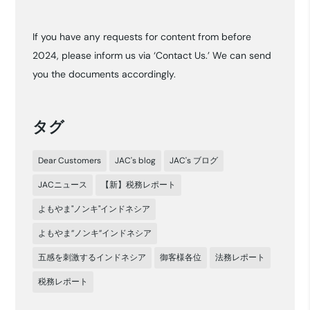
ー
カ
If you have any requests for content from before
イ
2024, please inform us via ‘Contact Us.’ We can send
ブ
you the documents accordingly.
タグ
Dear Customers
JAC's blog
JAC's ブログ
JACニュース
【新】税務レポート
よもやま"ノンキ"インドネシア
よもやま”ノンキ”インドネシア
五感を刺激するインドネシア
御客様各位
法務レポート
税務レポート