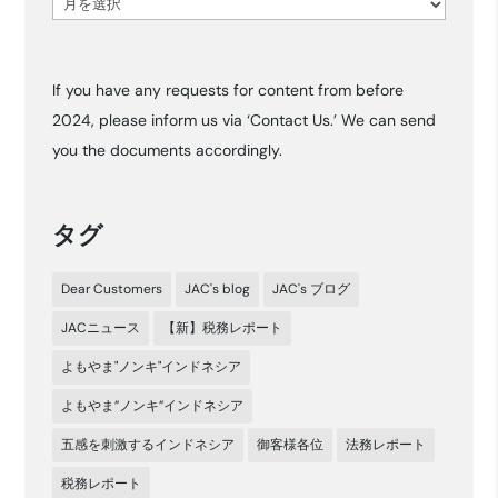
ア
ー
カ
If you have any requests for content from before
イ
2024, please inform us via ‘Contact Us.’ We can send
ブ
you the documents accordingly.
タグ
Dear Customers
JAC's blog
JAC's ブログ
JACニュース
【新】税務レポート
よもやま"ノンキ"インドネシア
よもやま”ノンキ”インドネシア
五感を刺激するインドネシア
御客様各位
法務レポート
税務レポート