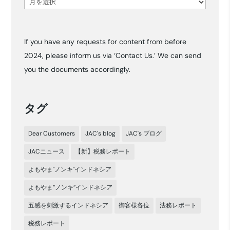
ア
ー
カ
If you have any requests for content from before
イ
2024, please inform us via ‘Contact Us.’ We can send
ブ
you the documents accordingly.
タグ
Dear Customers
JAC's blog
JAC's ブログ
JACニュース
【新】税務レポート
よもやま"ノンキ"インドネシア
よもやま”ノンキ”インドネシア
五感を刺激するインドネシア
御客様各位
法務レポート
税務レポート