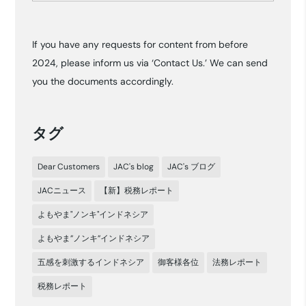
ー
カ
If you have any requests for content from before
イ
2024, please inform us via ‘Contact Us.’ We can send
ブ
you the documents accordingly.
タグ
Dear Customers
JAC's blog
JAC's ブログ
JACニュース
【新】税務レポート
よもやま"ノンキ"インドネシア
よもやま”ノンキ”インドネシア
五感を刺激するインドネシア
御客様各位
法務レポート
税務レポート