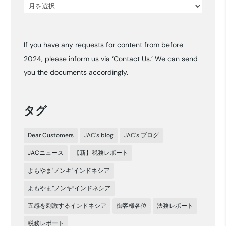
ア
ー
カ
If you have any requests for content from before
イ
2024, please inform us via ‘Contact Us.’ We can send
ブ
you the documents accordingly.
タグ
Dear Customers
JAC's blog
JAC's ブログ
JACニュース
【新】税務レポート
よもやま"ノンキ"インドネシア
よもやま”ノンキ”インドネシア
五感を刺激するインドネシア
御客様各位
法務レポート
税務レポート