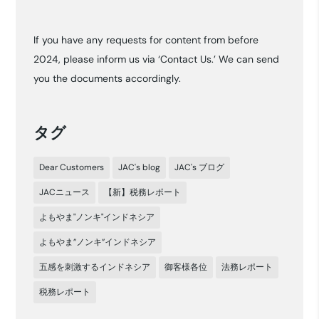
ー
カ
If you have any requests for content from before
イ
2024, please inform us via ‘Contact Us.’ We can send
ブ
you the documents accordingly.
タグ
Dear Customers
JAC's blog
JAC's ブログ
JACニュース
【新】税務レポート
よもやま"ノンキ"インドネシア
よもやま”ノンキ”インドネシア
五感を刺激するインドネシア
御客様各位
法務レポート
税務レポート