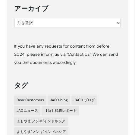
アーカイブ
ア
ー
カ
If you have any requests for content from before
イ
2024, please inform us via ‘Contact Us.’ We can send
ブ
you the documents accordingly.
タグ
Dear Customers
JAC's blog
JAC's ブログ
JACニュース
【新】税務レポート
よもやま"ノンキ"インドネシア
よもやま”ノンキ”インドネシア