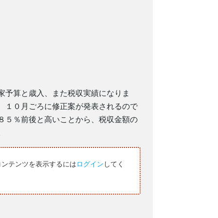
家予算
と歳入、また税収実績になりま
、１０月
ごろ
に修正案が発表されるので
８５％前後と高い
ことから
、
税収金額の
。
コンテンツを表示するには
ログイン
してく