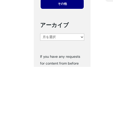
その他
アーカイブ
ア
ー
カ
If you have any requests
イ
for content from before
ブ
2024, please inform us via
‘Contact Us.’ We can send
you the documents
accordingly.
タグ