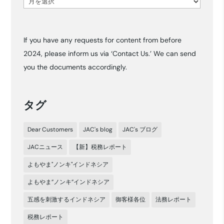
ア
ー
カ
If you have any requests for content from before
イ
2024, please inform us via ‘Contact Us.’ We can send
ブ
you the documents accordingly.
タグ
Dear Customers
JAC's blog
JAC's ブログ
JACニュース
【新】税務レポート
よもやま"ノンキ"インドネシア
よもやま”ノンキ”インドネシア
五感を刺激するインドネシア
御客様各位
法務レポート
税務レポート