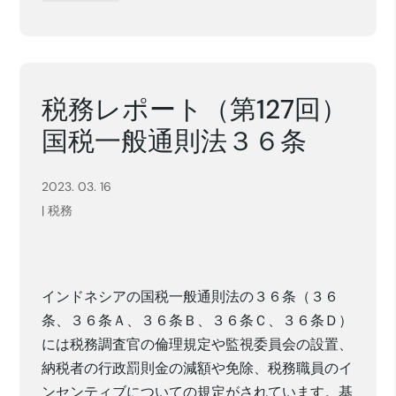
税務レポート（第127回）
国税一般通則法３６条
2023. 03. 16
|
税務
インドネシアの国税一般通則法の３６条
（３６
条、３６条Ａ、３６条
Ｂ
、
３６条Ｃ
、３６条Ｄ
）
には税務調査官の倫理規定
や監視委員会の設置、
納税者の行政罰則
金の減額や免除
、税務職員のイ
ンセンティブ
についての規定がされています。基