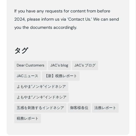
カ
If you have any requests for content from before
イ
2024, please inform us via ‘Contact Us.’ We can send
ブ
you the documents accordingly.
タグ
Dear Customers
JAC's blog
JAC's ブログ
JACニュース
【新】税務レポート
よもやま"ノンキ"インドネシア
よもやま”ノンキ”インドネシア
五感を刺激するインドネシア
御客様各位
法務レポート
税務レポート