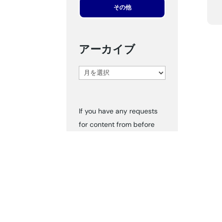
その他
アーカイブ
ア
ー
カ
If you have any requests
イ
for content from before
ブ
2024, please inform us via
‘Contact Us.’ We can send
you the documents
accordingly.
タグ