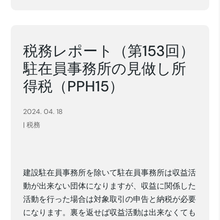
税務レポート（第153回）
駐在員事務所の見做し所
得税（PPH15）
2024. 04. 18
|
税務
建設駐在員事務所を除いて
駐在員事務所
は
収益活
動が出来ない
団体になりますが、
収益
に関係した
活動
を行った場合は
対象取引の申告と納税が必要
になります。
裏を返せば収益活動は出来なくても