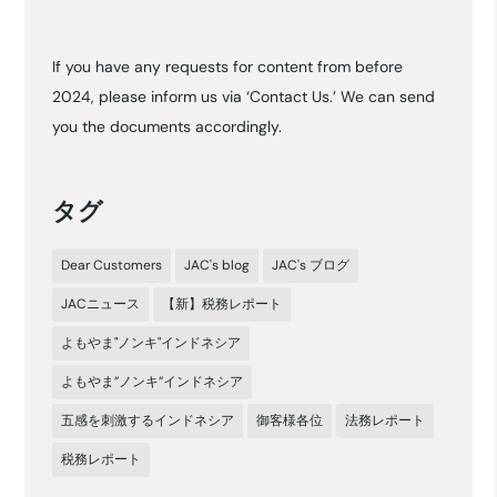
ー
カ
If you have any requests for content from before
イ
2024, please inform us via ‘Contact Us.’ We can send
ブ
you the documents accordingly.
タグ
Dear Customers
JAC's blog
JAC's ブログ
JACニュース
【新】税務レポート
よもやま"ノンキ"インドネシア
よもやま”ノンキ”インドネシア
五感を刺激するインドネシア
御客様各位
法務レポート
税務レポート