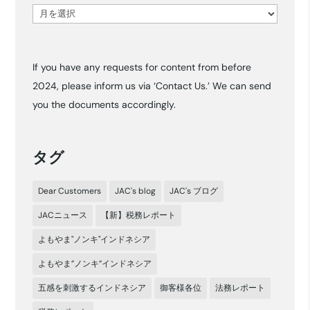
ア
ー
カ
If you have any requests for content from before
イ
2024, please inform us via ‘Contact Us.’ We can send
ブ
you the documents accordingly.
タグ
Dear Customers
JAC's blog
JAC's ブログ
JACニュース
【新】税務レポート
よもやま"ノンキ"インドネシア
よもやま”ノンキ”インドネシア
五感を刺激するインドネシア
御客様各位
法務レポート