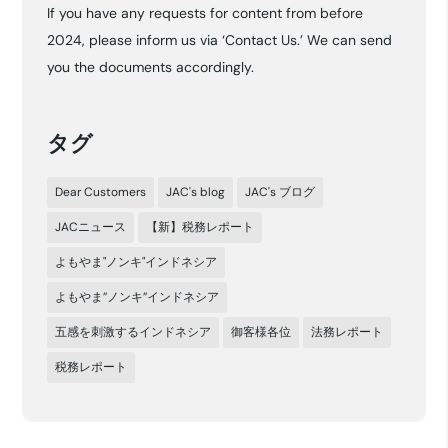
If you have any requests for content from before
イ
2024, please inform us via ‘Contact Us.’ We can send
ブ
you the documents accordingly.
タグ
Dear Customers
JAC's blog
JAC's ブログ
JACニュース
【新】税務レポート
よもやま"ノンキ"インドネシア
よもやま”ノンキ”インドネシア
五感を刺激するインドネシア
御客様各位
法務レポート
税務レポート