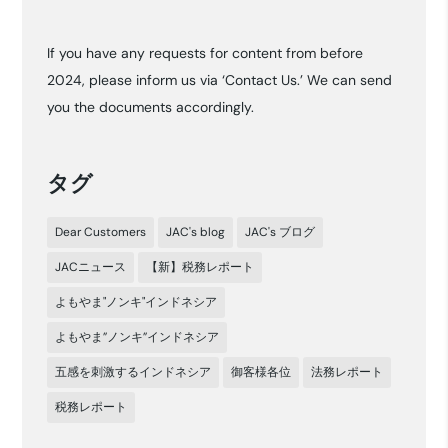
ー
カ
If you have any requests for content from before
イ
2024, please inform us via ‘Contact Us.’ We can send
ブ
you the documents accordingly.
タグ
Dear Customers
JAC's blog
JAC's ブログ
JACニュース
【新】税務レポート
よもやま"ノンキ"インドネシア
よもやま”ノンキ”インドネシア
五感を刺激するインドネシア
御客様各位
法務レポート
税務レポート