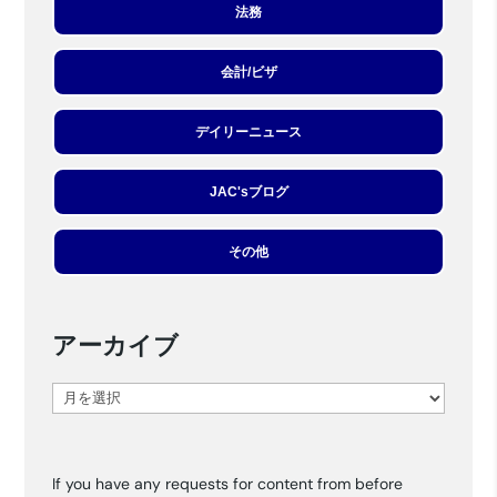
法務
会計/ビザ
デイリーニュース
JAC'sブログ
その他
アーカイブ
ア
ー
カ
If you have any requests for content from before
イ