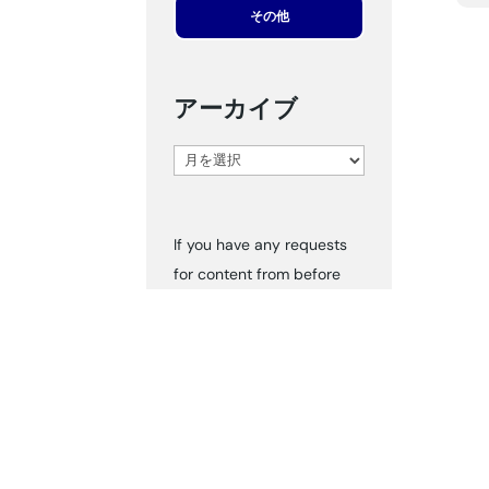
その他
アーカイブ
ア
ー
カ
If you have any requests
イ
for content from before
ブ
2024, please inform us via
‘Contact Us.’ We can send
you the documents
accordingly.
タグ