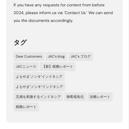
If you have any requests for content from before
イ
2024, please inform us via ‘Contact Us.’ We can send
ブ
you the documents accordingly.
タグ
Dear Customers
JAC's blog
JAC's ブログ
JACニュース
【新】税務レポート
よもやま"ノンキ"インドネシア
よもやま”ノンキ”インドネシア
五感を刺激するインドネシア
御客様各位
法務レポート
税務レポート