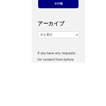
その他
アーカイブ
ア
ー
カ
If you have any requests
イ
for content from before
ブ
2024, please inform us via
‘Contact Us.’ We can send
you the documents
accordingly.
タグ