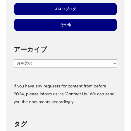
JAC'sブログ
その他
アーカイブ
ア
ー
カ
If you have any requests for content from before
イ
2024, please inform us via ‘Contact Us.’ We can send
ブ
you the documents accordingly.
タグ