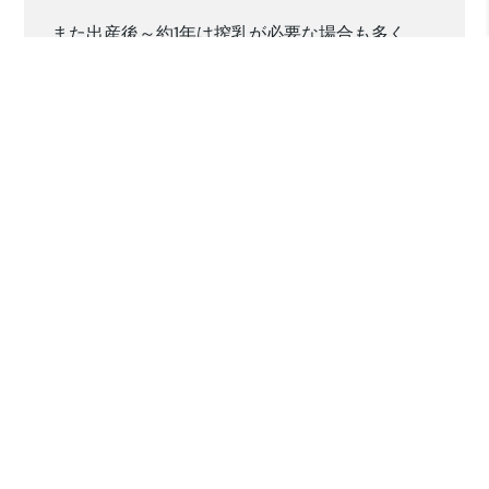
また出産後～約1年は搾乳が必要な場合も多く、
弊社では搾乳室を準備し、都度希望者が利用し、
共有の冷凍庫に保管して持ち帰ることを可能とし
ております。このようなサポ―トがあるのとない
のでは復帰後の働き方も大違いです。
このような現状を見ておりますと、日本よりも共
働きへのサポート体制は手厚いようにも考えられ
ます。とある日本の調査では
働く女性の8割
が産
休・育休期間に疎外感を感じ、仕事復帰に不安が
あると回答していたようです。インドネシアのよ
うに休暇期間が3か月程度であれば引継ぎや仕事
復帰も業務に支障の出にくい期間であり、働く側
としても疎外感等を感じにくいと思われます。
もちろん気を遣いすぎる必要はないですが、少し
でも快適な環境で働けるように、会社サイドから