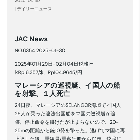
2025. 01. 30
|
デイリーニュース
JAC News
NO.6354 2025-01-30
2025年01月29日-02月04日税務ﾚｰ
ﾄ:Rp16,357/$、Rp104.9645/円
マレーシアの巡視艇、イ国人の船
を射撃、１人死亡
24日夜、マレーシアのSELANGOR海域でイ国人
26人が乗った違法出国船をマ国の巡視艇が追
跡。停止命令を掛けたが止まらないので、20-
25mの距離から銃10発を撃った。逃げてマ国に再
上陸した後、乗組員/乗客は船から逃走。銃弾に