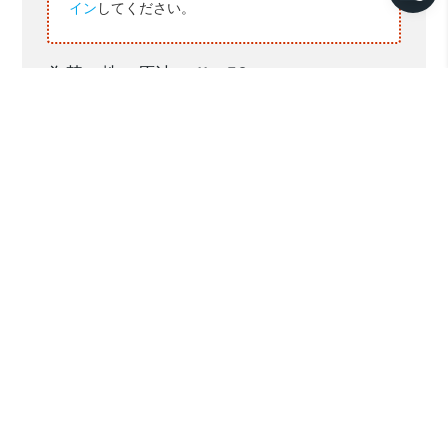
イン
してください。
為替・株・原油： 11：59
22/1
23/1
24/1
25/1
16,316
16,237
16,202
16,258
RP/$
155.80
156.56
155.30
154.53
YEN/$
株INDX
7253.50
7311.24
7212.90
7068.57
NY 原油
75.18
74.48
72.54
—-
73.18
原油：$/BRLソース:コンパス(2025.01.25-30)