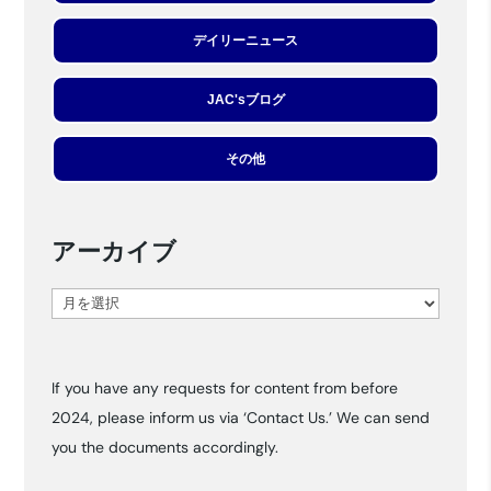
デイリーニュース
JAC'sブログ
その他
アーカイブ
ア
ー
カ
If you have any requests for content from before
イ
2024, please inform us via ‘Contact Us.’ We can send
ブ
you the documents accordingly.