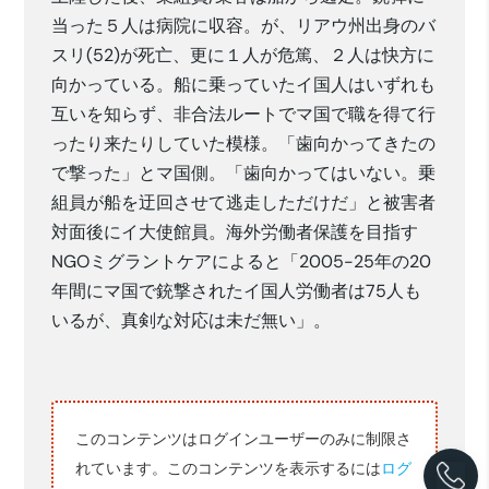
当った５人は病院に収容。が、リアウ州出身のバ
スリ(52)が死亡、更に１人が危篤、２人は快方に
向かっている。船に乗っていたイ国人はいずれも
互いを知らず、非合法ルートでマ国で職を得て行
ったり来たりしていた模様。「歯向かってきたの
で撃った」とマ国側。「歯向かってはいない。乗
組員が船を迂回させて逃走しただけだ」と被害者
対面後にイ大使館員。海外労働者保護を目指す
NGOミグラントケアによると「2005-25年の20
年間にマ国で銃撃されたイ国人労働者は75人も
いるが、真剣な対応は未だ無い」。
このコンテンツはログインユーザーのみに制限さ
れています。このコンテンツを表示するには
ログ