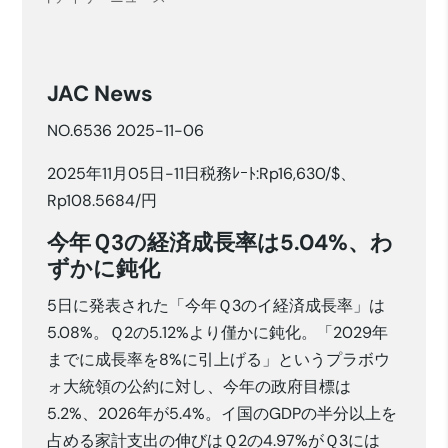
JAC News
NO.6536 2025-11-06
2025年11月05日-11日税務ﾚｰﾄ:Rp16,630/$、
Rp108.5684/円
今年Ｑ3の経済成長率は5.04%、わ
ずかに鈍化
5日に発表された「今年Ｑ3のイ経済成長率」は
5.08%。Ｑ2の5.12%より僅かに鈍化。「2029年
までに成長率を8%に引上げる」というプラボウ
ォ大統領の公約に対し、今年の政府目標は
5.2%、2026年が5.4%。イ国のGDPの半分以上を
占める家計支出の伸びはＱ2の4.97%がＱ3には