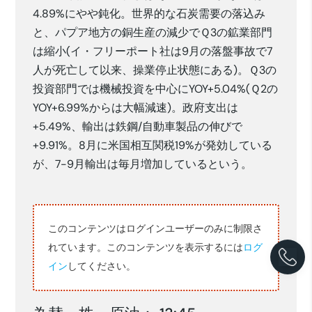
4.89%にやや鈍化。世界的な石炭需要の落込み
と、パプア地方の銅生産の減少でＱ3の鉱業部門
は縮小(イ・フリーポート社は9月の落盤事故で7
人が死亡して以来、操業停止状態にある)。Ｑ3の
投資部門では機械投資を中心にYOY+5.04%(Ｑ2の
YOY+6.99%からは大幅減速)。政府支出は
+5.49%、輸出は鉄鋼/自動車製品の伸びで
+9.91%。8月に米国相互関税19%が発効している
が、7-9月輸出は毎月増加しているという。
このコンテンツはログインユーザーのみに制限さ
れています。このコンテンツを表示するには
ログ
イン
してください。