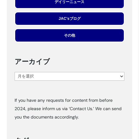
デイリーニュース
JAC'sブログ
その他
アーカイブ
ア
ー
カ
If you have any requests for content from before
イ
2024, please inform us via ‘Contact Us.’ We can send
ブ
you the documents accordingly.