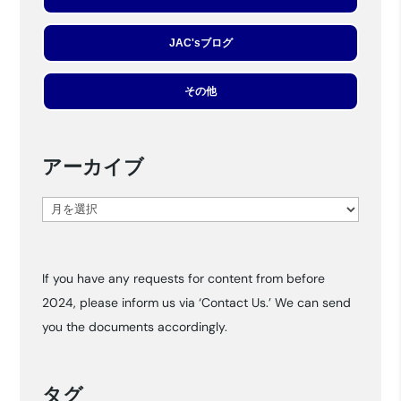
JAC'sブログ
その他
アーカイブ
ア
ー
カ
If you have any requests for content from before
イ
2024, please inform us via ‘Contact Us.’ We can send
ブ
you the documents accordingly.
タグ