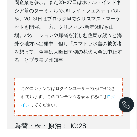
間企業も参加。また23-27日はホテル・インドネ
シア前のターミナルでJKTライトフェスティバル
や、20-31日はブロックＭでクリスマス・マーケ
ットも開催。一方、クリスマス‐新年休暇も山
場。バケーションや帰省を楽しむ住民が続々と海
外や地方へ出発中。但し「スマトラ水害の被災者
を想って、今年は大晦日恒例の花火大会は中止す
る」とプラモノ州知事。
このコンテンツはログインユーザーのみに制限さ
れています。このコンテンツを表示するには
ログ
イン
してください。
為替・株・原油： 10:28