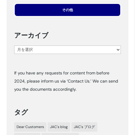
その他
アーカイブ
ア
ー
カ
If you have any requests for content from before
イ
2024, please inform us via ‘Contact Us.’ We can send
ブ
you the documents accordingly.
タグ
Dear Customers
JAC's blog
JAC's ブログ