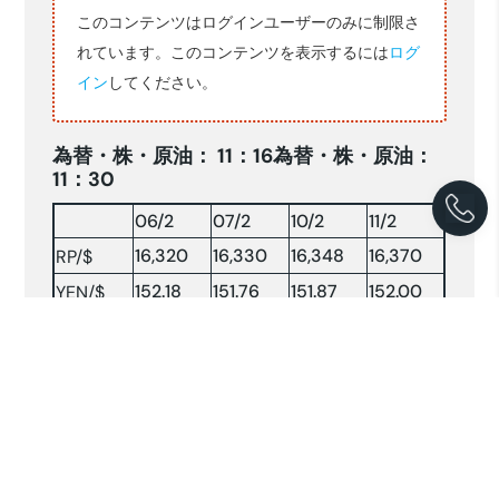
このコンテンツはログインユーザーのみに制限さ
れています。このコンテンツを表示するには
ログ
イン
してください。
為替・株・原油： 11：16為替・株・原油：
11：30
06/2
07/2
10/2
11/2
16,320
16,330
16,348
16,370
RP/$
152.18
151.76
151.87
152.00
YEN/$
株INDX
6940.20
6724.42
6633.37
6540.10
NY 原油
71.47
72.52
—-
70.92
73.18
原油：$/BRLソース:コンパス(2025.02.11)