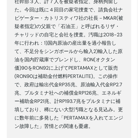
社幹部３人、計７人を被疑者指定、身柄拘留し
た。今回は既に４回目の家宅捜査で、請負会社ナ
ビゲーター・カトリスティワ社の社長－MKAR(被
疑者指定)の父親で「石油王」と呼ばれるリザ・
チャリッドの自宅と会社を捜査。汚職は2018-23
年に行われ：1)国内原油の産出量を過小報告し
て、不足分をシンガポールから輸入2)輸入した原
油を国内貯蔵庫でブレンドし、RON(オクタン
価)90をRON92に上げてPERTAMAXとして販売
(RON90は補助金付燃料PERTALITE)。この操作
で、政府は輸出代金RP35兆、原油輸入代金RP2.7
兆、プルタミナ社への補償金RP126兆、エネルギ
ー補助金RP21兆、計RP193.7兆をプルタミナに補
填しており、稀にない大型汚職となる見込み。更
に数年前に多発した「PERTAMAXを入れてエンジ
ン故障した」苦情との関連も憂慮。