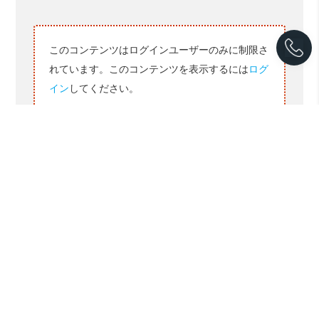
このコンテンツはログインユーザーのみに制限さ
れています。このコンテンツを表示するには
ログ
イン
してください。
為替・株・原油： 11：59
21/2
24/2
25/2
26/2
16,300
16,310
16,303
16,385
RP/$
150.36
149.26
149.80
149.43
YEN/$
株INDX
6799.23
6747.22
6592.91
6562.89
NY 原油
70.16
6592.91
69.12
—-
73.18
原油：$/BRLソース:コンパス(2025.02.26)