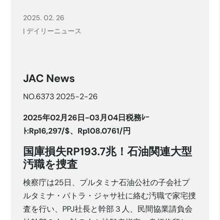
2025. 02. 26
|
デイリーニュース
JAC News
NO.6373 2025-2-26
2025年02月26日-03月04日税務ﾚｰ
ﾄ:Rp16,297/$、Rp108.0761/円
国庫損失RP193.7兆！石油関連大型
汚職を捜査
検察庁は25日、プルタミナ石油公社の子会社プ
ルタミナ・パトラ・ジャサ社に絡む汚職で家宅捜
査を行い、PPJ社長と幹部３人、民間協業請負会