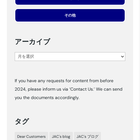
その他
アーカイブ
ア
ー
カ
If you have any requests for content from before
イ
2024, please inform us via ‘Contact Us.’ We can send
ブ
you the documents accordingly.
タグ
Dear Customers
JAC's blog
JAC's ブログ