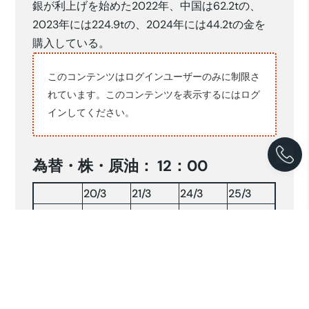
銀が利上げを始めた2022年、中国は62.2tの、
2023年には224.9tの、2024年には44.2tの金を
購入している。
このコンテンツはログインユーザーのみに制限さ
れています。このコンテンツを表示するには
ログ
イン
してください。
為替・株・原油： 12：00
20/3
21/3
24/3
25/3
16,468
16,505
16,558
16,598
RP/$
148.36
149.38
149.83
150.58
YEN/$
株INDX
6415.56
6241.06
6114.22
6222.85
NY 原油
68.40
68.05
69.10
—-
原油：$/BRLソース:コンパス(2025.3.25)