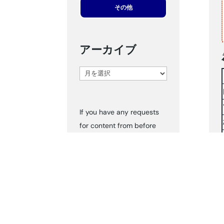
その他
アーカイブ
ア
ー
カ
If you have any requests
イ
for content from before
ブ
2024, please inform us via
‘Contact Us.’ We can send
you the documents
accordingly.
タグ