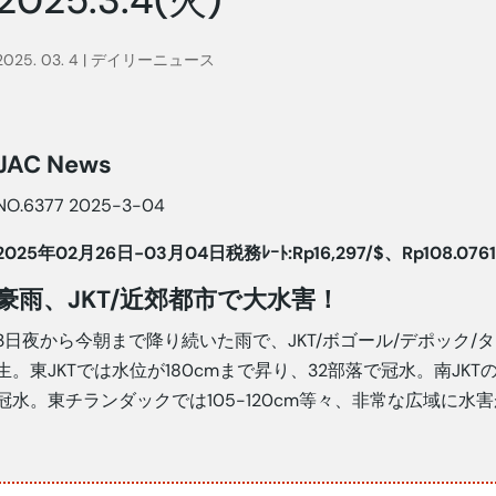
2025. 03. 4
|
デイリーニュース
JAC News
NO.6377 2025-3-04
2025年02月26日-03月04日税務ﾚｰﾄ:Rp16,297/$、Rp108.076
豪雨、JKT/近郊都市で大水害！
3日夜から今朝まで降り続いた雨で、JKT/ボゴール/デポック/
生。東JKTでは水位が180cmまで昇り、32部落で冠水。南JKT
冠水。東チランダックでは105-120cm等々、非常な広域に