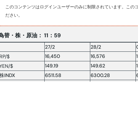
このコンテンツはログインユーザーのみに制限されています。この
ださい。
為替・株・原油： 11：59
27/2
28/2
16,450
16,576
RP/$
149.19
149.62
YEN/$
株INDX
6511.58
6300.28
NY 原油73.18
69.98
70.08
原油：$/BRLソース:コンパス(2025.03.04)